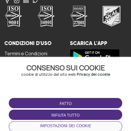
CONDIZIONI D'USO
SCARICA L'APP
Termini e Condizioni
Politica sulla riservatezza
CONSENSO SUI COOKIE
Gestione dei Cookie
Accordo per gli utenti
cookie di utilizzo del sito web
Privacy dei cookie
FATTO
RIFIUTA TUTTO
© Copyright - URBO 2026
IMPOSTAZIONI DEI COOKIE