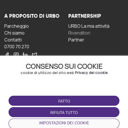
A PROPOSITO DI URBO
PARTNERSHIP
Parcheggio
URBO La mia attività
Chi siamo
Rivenditori
Contatti
Partner
0700 70 270
CONSENSO SUI COOKIE
cookie di utilizzo del sito web
Privacy dei cookie
CONDIZIONI D'USO
SCARICA L'APP
FATTO
Termini e Condizioni
Politica sulla riservatezza
RIFIUTA TUTTO
Gestione dei Cookie
IMPOSTAZIONI DEI COOKIE
Accordo per gli utenti