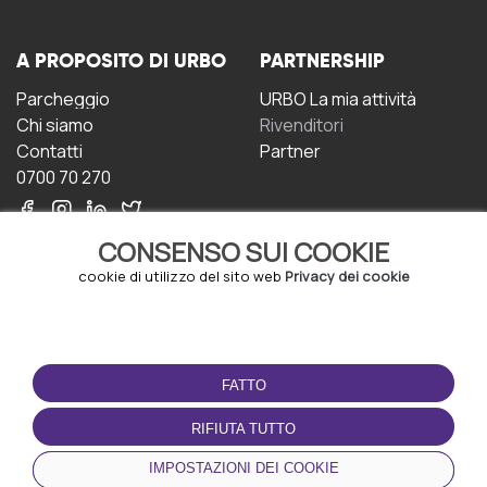
A PROPOSITO DI URBO
PARTNERSHIP
Parcheggio
URBO La mia attività
Chi siamo
Rivenditori
Contatti
Partner
0700 70 270
CONSENSO SUI COOKIE
cookie di utilizzo del sito web
Privacy dei cookie
CONDIZIONI D'USO
SCARICA L'APP
FATTO
Termini e Condizioni
Politica sulla riservatezza
RIFIUTA TUTTO
Gestione dei Cookie
IMPOSTAZIONI DEI COOKIE
Accordo per gli utenti