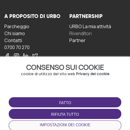
A PROPOSITO DI URBO
PARTNERSHIP
Parcheggio
URBO La mia attività
Chi siamo
Rivenditori
Contatti
Partner
0700 70 270
CONSENSO SUI COOKIE
cookie di utilizzo del sito web
Privacy dei cookie
CONDIZIONI D'USO
SCARICA L'APP
FATTO
Termini e Condizioni
Politica sulla riservatezza
RIFIUTA TUTTO
Gestione dei Cookie
IMPOSTAZIONI DEI COOKIE
Accordo per gli utenti