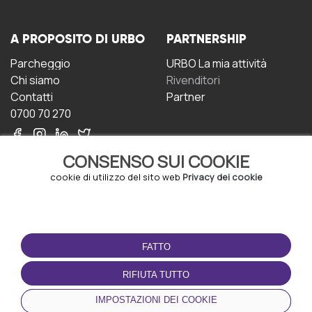
A PROPOSITO DI URBO
PARTNERSHIP
Parcheggio
URBO La mia attività
Chi siamo
Rivenditori
Contatti
Partner
0700 70 270
CONSENSO SUI COOKIE
cookie di utilizzo del sito web
Privacy dei cookie
CONDIZIONI D'USO
SCARICA L'APP
FATTO
Termini e Condizioni
Politica sulla riservatezza
RIFIUTA TUTTO
Gestione dei Cookie
IMPOSTAZIONI DEI COOKIE
Accordo per gli utenti