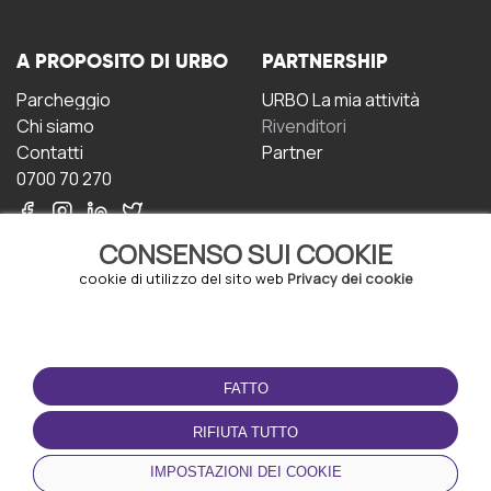
A PROPOSITO DI URBO
PARTNERSHIP
Parcheggio
URBO La mia attività
Chi siamo
Rivenditori
Contatti
Partner
0700 70 270
CONSENSO SUI COOKIE
cookie di utilizzo del sito web
Privacy dei cookie
CONDIZIONI D'USO
SCARICA L'APP
FATTO
Termini e Condizioni
Politica sulla riservatezza
RIFIUTA TUTTO
Gestione dei Cookie
IMPOSTAZIONI DEI COOKIE
Accordo per gli utenti