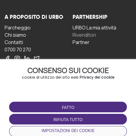
A PROPOSITO DI URBO
PARTNERSHIP
Parcheggio
URBO La mia attività
Chi siamo
Rivenditori
Contatti
Partner
0700 70 270
CONSENSO SUI COOKIE
cookie di utilizzo del sito web
Privacy dei cookie
CONDIZIONI D'USO
SCARICA L'APP
FATTO
Termini e Condizioni
Politica sulla riservatezza
RIFIUTA TUTTO
Gestione dei Cookie
IMPOSTAZIONI DEI COOKIE
Accordo per gli utenti