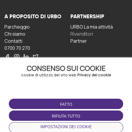
A PROPOSITO DI URBO
PARTNERSHIP
Parcheggio
URBO La mia attività
Chi siamo
Rivenditori
Contatti
Partner
0700 70 270
CONSENSO SUI COOKIE
cookie di utilizzo del sito web
Privacy dei cookie
CONDIZIONI D'USO
SCARICA L'APP
FATTO
Termini e Condizioni
Politica sulla riservatezza
RIFIUTA TUTTO
Gestione dei Cookie
IMPOSTAZIONI DEI COOKIE
Accordo per gli utenti