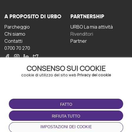
A PROPOSITO DI URBO
PARTNERSHIP
Parcheggio
URBO La mia attività
Chi siamo
Rivenditori
Contatti
Partner
0700 70 270
CONSENSO SUI COOKIE
cookie di utilizzo del sito web
Privacy dei cookie
CONDIZIONI D'USO
SCARICA L'APP
FATTO
Termini e Condizioni
Politica sulla riservatezza
RIFIUTA TUTTO
Gestione dei Cookie
IMPOSTAZIONI DEI COOKIE
Accordo per gli utenti