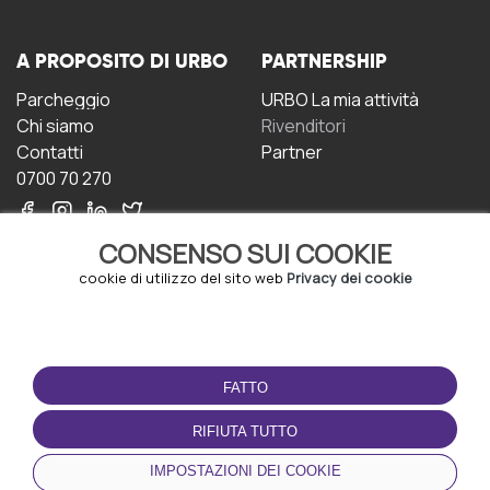
A PROPOSITO DI URBO
PARTNERSHIP
Parcheggio
URBO La mia attività
Chi siamo
Rivenditori
Contatti
Partner
0700 70 270
CONSENSO SUI COOKIE
cookie di utilizzo del sito web
Privacy dei cookie
CONDIZIONI D'USO
SCARICA L'APP
FATTO
Termini e Condizioni
Politica sulla riservatezza
RIFIUTA TUTTO
Gestione dei Cookie
IMPOSTAZIONI DEI COOKIE
Accordo per gli utenti