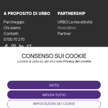
A PROPOSITO DI URBO
PARTNERSHIP
Parcheggio
URBO La mia attività
Chi siamo
Rivenditori
Contatti
Partner
0700 70 270
CONSENSO SUI COOKIE
cookie di utilizzo del sito web
Privacy dei cookie
CONDIZIONI D'USO
SCARICA L'APP
FATTO
Termini e Condizioni
Politica sulla riservatezza
RIFIUTA TUTTO
Gestione dei Cookie
IMPOSTAZIONI DEI COOKIE
Accordo per gli utenti