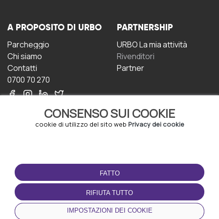
A PROPOSITO DI URBO
PARTNERSHIP
Parcheggio
URBO La mia attività
Chi siamo
Rivenditori
Contatti
Partner
0700 70 270
CONSENSO SUI COOKIE
cookie di utilizzo del sito web
Privacy dei cookie
CONDIZIONI D'USO
SCARICA L'APP
FATTO
Termini e Condizioni
Politica sulla riservatezza
RIFIUTA TUTTO
Gestione dei Cookie
IMPOSTAZIONI DEI COOKIE
Accordo per gli utenti