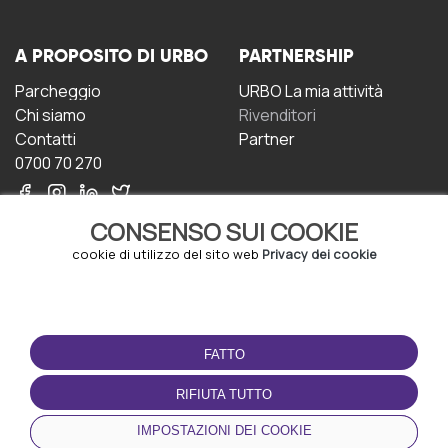
A PROPOSITO DI URBO
PARTNERSHIP
Parcheggio
URBO La mia attività
Chi siamo
Rivenditori
Contatti
Partner
0700 70 270
CONSENSO SUI COOKIE
cookie di utilizzo del sito web
Privacy dei cookie
CONDIZIONI D'USO
SCARICA L'APP
FATTO
Termini e Condizioni
Politica sulla riservatezza
RIFIUTA TUTTO
Gestione dei Cookie
IMPOSTAZIONI DEI COOKIE
Accordo per gli utenti