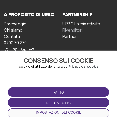
A PROPOSITO DI URBO
PARTNERSHIP
Parcheggio
URBO La mia attività
Chi siamo
Rivenditori
Contatti
Partner
0700 70 270
CONSENSO SUI COOKIE
cookie di utilizzo del sito web
Privacy dei cookie
CONDIZIONI D'USO
SCARICA L'APP
FATTO
Termini e Condizioni
Politica sulla riservatezza
RIFIUTA TUTTO
Gestione dei Cookie
IMPOSTAZIONI DEI COOKIE
Accordo per gli utenti