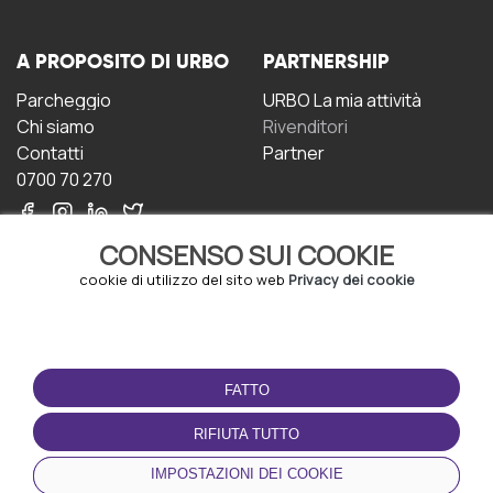
A PROPOSITO DI URBO
PARTNERSHIP
Parcheggio
URBO La mia attività
Chi siamo
Rivenditori
Contatti
Partner
0700 70 270
CONSENSO SUI COOKIE
cookie di utilizzo del sito web
Privacy dei cookie
CONDIZIONI D'USO
SCARICA L'APP
FATTO
Termini e Condizioni
Politica sulla riservatezza
RIFIUTA TUTTO
Gestione dei Cookie
IMPOSTAZIONI DEI COOKIE
Accordo per gli utenti