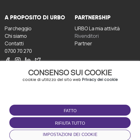
A PROPOSITO DI URBO
PARTNERSHIP
Parcheggio
URBO La mia attività
Chi siamo
Rivenditori
Contatti
Partner
0700 70 270
CONSENSO SUI COOKIE
cookie di utilizzo del sito web
Privacy dei cookie
CONDIZIONI D'USO
SCARICA L'APP
FATTO
Termini e Condizioni
Politica sulla riservatezza
RIFIUTA TUTTO
Gestione dei Cookie
IMPOSTAZIONI DEI COOKIE
Accordo per gli utenti