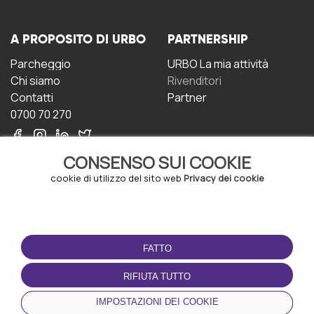
A PROPOSITO DI URBO
PARTNERSHIP
Parcheggio
URBO La mia attività
Chi siamo
Rivenditori
Contatti
Partner
0700 70 270
CONSENSO SUI COOKIE
cookie di utilizzo del sito web
Privacy dei cookie
CONDIZIONI D'USO
SCARICA L'APP
FATTO
Termini e Condizioni
Politica sulla riservatezza
RIFIUTA TUTTO
Gestione dei Cookie
IMPOSTAZIONI DEI COOKIE
Accordo per gli utenti