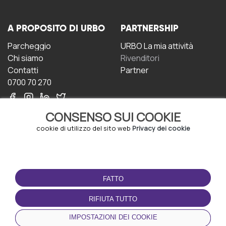
A PROPOSITO DI URBO
PARTNERSHIP
Parcheggio
URBO La mia attività
Chi siamo
Rivenditori
Contatti
Partner
0700 70 270
CONSENSO SUI COOKIE
cookie di utilizzo del sito web
Privacy dei cookie
CONDIZIONI D'USO
SCARICA L'APP
FATTO
Termini e Condizioni
Politica sulla riservatezza
RIFIUTA TUTTO
Gestione dei Cookie
IMPOSTAZIONI DEI COOKIE
Accordo per gli utenti