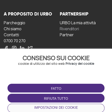
A PROPOSITO DI URBO
PARTNERSHIP
Parcheggio
URBO La mia attività
Chi siamo
Rivenditori
Contatti
Partner
0700 70 270
CONSENSO SUI COOKIE
cookie di utilizzo del sito web
Privacy dei cookie
CONDIZIONI D'USO
SCARICA L'APP
FATTO
Termini e Condizioni
Politica sulla riservatezza
RIFIUTA TUTTO
Gestione dei Cookie
IMPOSTAZIONI DEI COOKIE
Accordo per gli utenti