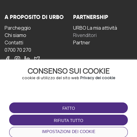
A PROPOSITO DI URBO
PARTNERSHIP
Parcheggio
URBO La mia attività
Chi siamo
Rivenditori
Contatti
Partner
0700 70 270
CONSENSO SUI COOKIE
cookie di utilizzo del sito web
Privacy dei cookie
CONDIZIONI D'USO
SCARICA L'APP
FATTO
Termini e Condizioni
Politica sulla riservatezza
RIFIUTA TUTTO
Gestione dei Cookie
IMPOSTAZIONI DEI COOKIE
Accordo per gli utenti