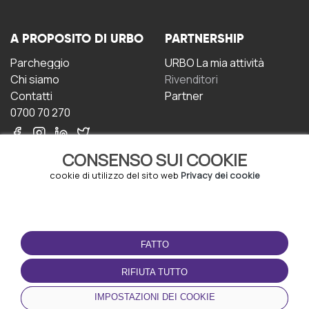
A PROPOSITO DI URBO
PARTNERSHIP
Parcheggio
URBO La mia attività
Chi siamo
Rivenditori
Contatti
Partner
0700 70 270
CONSENSO SUI COOKIE
cookie di utilizzo del sito web
Privacy dei cookie
CONDIZIONI D'USO
SCARICA L'APP
FATTO
Termini e Condizioni
Politica sulla riservatezza
RIFIUTA TUTTO
Gestione dei Cookie
IMPOSTAZIONI DEI COOKIE
Accordo per gli utenti