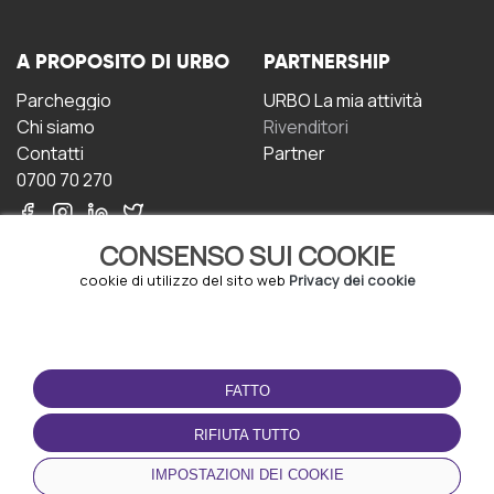
A PROPOSITO DI URBO
PARTNERSHIP
Parcheggio
URBO La mia attività
Chi siamo
Rivenditori
Contatti
Partner
0700 70 270
CONSENSO SUI COOKIE
cookie di utilizzo del sito web
Privacy dei cookie
CONDIZIONI D'USO
SCARICA L'APP
FATTO
Termini e Condizioni
Politica sulla riservatezza
RIFIUTA TUTTO
Gestione dei Cookie
IMPOSTAZIONI DEI COOKIE
Accordo per gli utenti