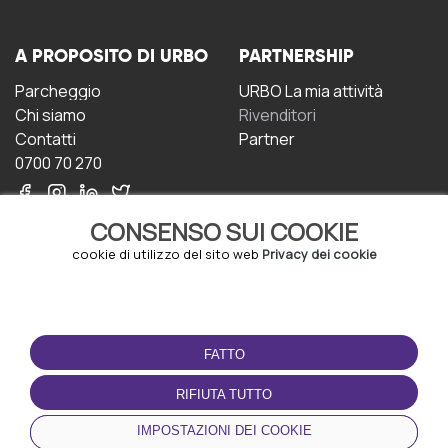
A PROPOSITO DI URBO
PARTNERSHIP
Parcheggio
URBO La mia attività
Chi siamo
Rivenditori
Contatti
Partner
0700 70 270
CONSENSO SUI COOKIE
cookie di utilizzo del sito web
Privacy dei cookie
CONDIZIONI D'USO
SCARICA L'APP
FATTO
Termini e Condizioni
Politica sulla riservatezza
RIFIUTA TUTTO
Gestione dei Cookie
IMPOSTAZIONI DEI COOKIE
Accordo per gli utenti