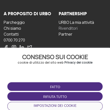
A PROPOSITO DI URBO
PARTNERSHIP
Parcheggio
URBO La mia attività
Chi siamo
Rivenditori
Contatti
Partner
0700 70 270
CONSENSO SUI COOKIE
cookie di utilizzo del sito web
Privacy dei cookie
CONDIZIONI D'USO
SCARICA L'APP
FATTO
Termini e Condizioni
Politica sulla riservatezza
RIFIUTA TUTTO
Gestione dei Cookie
IMPOSTAZIONI DEI COOKIE
Accordo per gli utenti