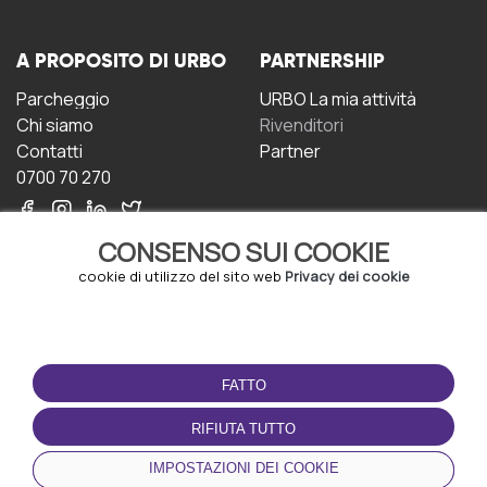
A PROPOSITO DI URBO
PARTNERSHIP
Parcheggio
URBO La mia attività
Chi siamo
Rivenditori
Contatti
Partner
0700 70 270
CONSENSO SUI COOKIE
cookie di utilizzo del sito web
Privacy dei cookie
CONDIZIONI D'USO
SCARICA L'APP
FATTO
Termini e Condizioni
Politica sulla riservatezza
RIFIUTA TUTTO
Gestione dei Cookie
IMPOSTAZIONI DEI COOKIE
Accordo per gli utenti