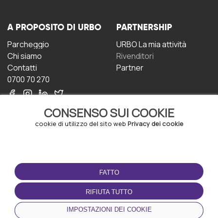
A PROPOSITO DI URBO
PARTNERSHIP
Parcheggio
URBO La mia attività
Chi siamo
Rivenditori
Contatti
Partner
0700 70 270
CONSENSO SUI COOKIE
cookie di utilizzo del sito web
Privacy dei cookie
CONDIZIONI D'USO
SCARICA L'APP
FATTO
Termini e Condizioni
Politica sulla riservatezza
RIFIUTA TUTTO
Gestione dei Cookie
IMPOSTAZIONI DEI COOKIE
Accordo per gli utenti