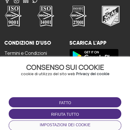
CONDIZIONI D'USO
SCARICA L'APP
Termini e Condizioni
Politica sulla riservatezza
CONSENSO SUI COOKIE
Gestione dei Cookie
Accordo per gli utenti
cookie di utilizzo del sito web
Privacy dei cookie
FATTO
RIFIUTA TUTTO
© Copyright - URBO 2026
IMPOSTAZIONI DEI COOKIE