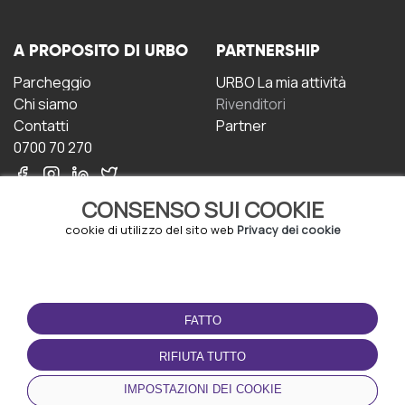
A PROPOSITO DI URBO
PARTNERSHIP
Parcheggio
URBO La mia attività
Chi siamo
Rivenditori
Contatti
Partner
0700 70 270
CONSENSO SUI COOKIE
cookie di utilizzo del sito web
Privacy dei cookie
CONDIZIONI D'USO
SCARICA L'APP
FATTO
Termini e Condizioni
Politica sulla riservatezza
RIFIUTA TUTTO
Gestione dei Cookie
IMPOSTAZIONI DEI COOKIE
Accordo per gli utenti