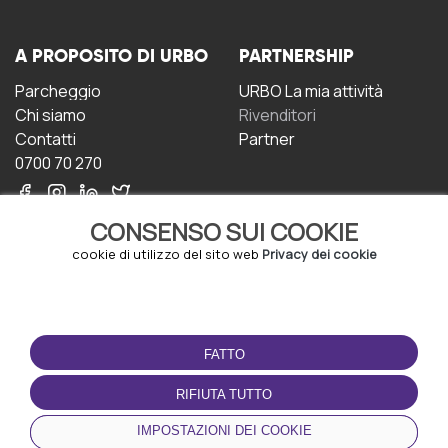
A PROPOSITO DI URBO
PARTNERSHIP
Parcheggio
URBO La mia attività
Chi siamo
Rivenditori
Contatti
Partner
0700 70 270
CONSENSO SUI COOKIE
cookie di utilizzo del sito web
Privacy dei cookie
CONDIZIONI D'USO
SCARICA L'APP
FATTO
Termini e Condizioni
Politica sulla riservatezza
RIFIUTA TUTTO
Gestione dei Cookie
IMPOSTAZIONI DEI COOKIE
Accordo per gli utenti