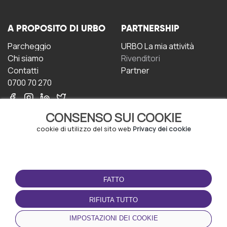
A PROPOSITO DI URBO
PARTNERSHIP
Parcheggio
URBO La mia attività
Chi siamo
Rivenditori
Contatti
Partner
0700 70 270
CONSENSO SUI COOKIE
cookie di utilizzo del sito web
Privacy dei cookie
CONDIZIONI D'USO
SCARICA L'APP
FATTO
Termini e Condizioni
Politica sulla riservatezza
RIFIUTA TUTTO
Gestione dei Cookie
IMPOSTAZIONI DEI COOKIE
Accordo per gli utenti