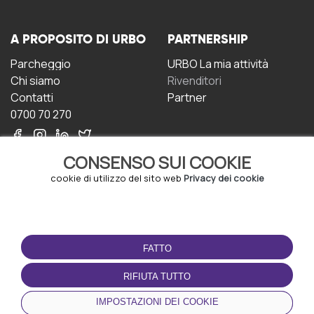
A PROPOSITO DI URBO
PARTNERSHIP
Parcheggio
URBO La mia attività
Chi siamo
Rivenditori
Contatti
Partner
0700 70 270
CONSENSO SUI COOKIE
cookie di utilizzo del sito web
Privacy dei cookie
CONDIZIONI D'USO
SCARICA L'APP
FATTO
Termini e Condizioni
Politica sulla riservatezza
RIFIUTA TUTTO
Gestione dei Cookie
IMPOSTAZIONI DEI COOKIE
Accordo per gli utenti