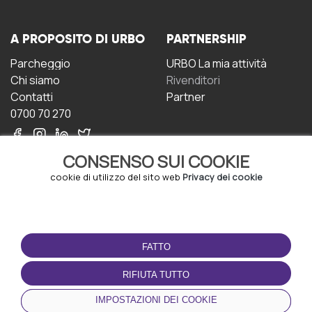
A PROPOSITO DI URBO
PARTNERSHIP
Parcheggio
URBO La mia attività
Chi siamo
Rivenditori
Contatti
Partner
0700 70 270
CONSENSO SUI COOKIE
cookie di utilizzo del sito web
Privacy dei cookie
CONDIZIONI D'USO
SCARICA L'APP
FATTO
Termini e Condizioni
Politica sulla riservatezza
RIFIUTA TUTTO
Gestione dei Cookie
IMPOSTAZIONI DEI COOKIE
Accordo per gli utenti