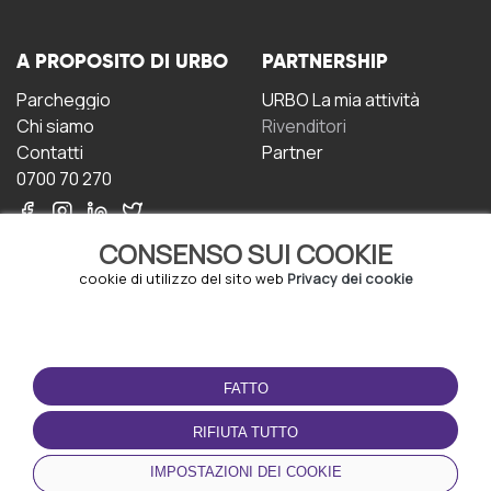
A PROPOSITO DI URBO
PARTNERSHIP
Parcheggio
URBO La mia attività
Chi siamo
Rivenditori
Contatti
Partner
0700 70 270
CONSENSO SUI COOKIE
cookie di utilizzo del sito web
Privacy dei cookie
CONDIZIONI D'USO
SCARICA L'APP
FATTO
Termini e Condizioni
Politica sulla riservatezza
RIFIUTA TUTTO
Gestione dei Cookie
IMPOSTAZIONI DEI COOKIE
Accordo per gli utenti