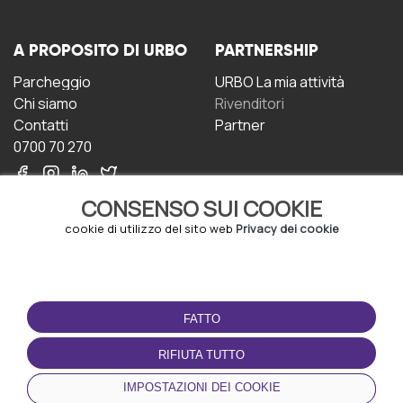
A PROPOSITO DI URBO
PARTNERSHIP
Parcheggio
URBO La mia attività
Chi siamo
Rivenditori
Contatti
Partner
0700 70 270
CONSENSO SUI COOKIE
cookie di utilizzo del sito web
Privacy dei cookie
CONDIZIONI D'USO
SCARICA L'APP
FATTO
Termini e Condizioni
Politica sulla riservatezza
RIFIUTA TUTTO
Gestione dei Cookie
IMPOSTAZIONI DEI COOKIE
Accordo per gli utenti