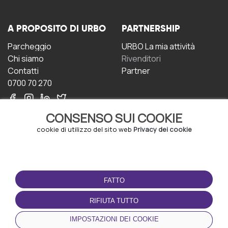
A PROPOSITO DI URBO
PARTNERSHIP
Parcheggio
URBO La mia attività
Chi siamo
Rivenditori
Contatti
Partner
0700 70 270
CONSENSO SUI COOKIE
cookie di utilizzo del sito web
Privacy dei cookie
CONDIZIONI D'USO
SCARICA L'APP
FATTO
Termini e Condizioni
Politica sulla riservatezza
RIFIUTA TUTTO
Gestione dei Cookie
IMPOSTAZIONI DEI COOKIE
Accordo per gli utenti