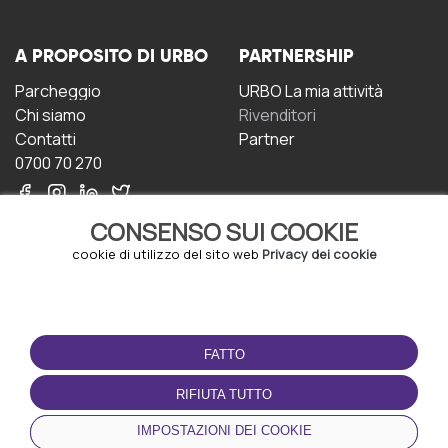
A PROPOSITO DI URBO
PARTNERSHIP
Parcheggio
URBO La mia attività
Chi siamo
Rivenditori
Contatti
Partner
0700 70 270
CONSENSO SUI COOKIE
cookie di utilizzo del sito web
Privacy dei cookie
CONDIZIONI D'USO
SCARICA L'APP
FATTO
Termini e Condizioni
Politica sulla riservatezza
RIFIUTA TUTTO
Gestione dei Cookie
IMPOSTAZIONI DEI COOKIE
Accordo per gli utenti