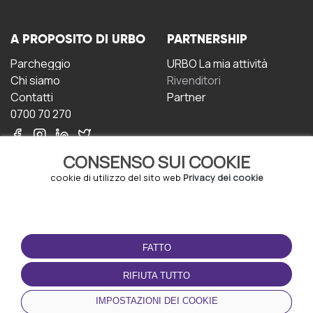
A PROPOSITO DI URBO
PARTNERSHIP
Parcheggio
URBO La mia attività
Chi siamo
Rivenditori
Contatti
Partner
0700 70 270
CONSENSO SUI COOKIE
cookie di utilizzo del sito web
Privacy dei cookie
CONDIZIONI D'USO
SCARICA L'APP
FATTO
Termini e Condizioni
Politica sulla riservatezza
RIFIUTA TUTTO
Gestione dei Cookie
IMPOSTAZIONI DEI COOKIE
Accordo per gli utenti