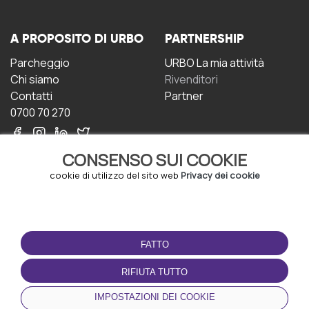
A PROPOSITO DI URBO
PARTNERSHIP
Parcheggio
URBO La mia attività
Chi siamo
Rivenditori
Contatti
Partner
0700 70 270
CONSENSO SUI COOKIE
cookie di utilizzo del sito web
Privacy dei cookie
CONDIZIONI D'USO
SCARICA L'APP
FATTO
Termini e Condizioni
Politica sulla riservatezza
RIFIUTA TUTTO
Gestione dei Cookie
IMPOSTAZIONI DEI COOKIE
Accordo per gli utenti