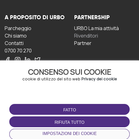
A PROPOSITO DI URBO
PARTNERSHIP
Parcheggio
URBO La mia attività
Chi siamo
Rivenditori
Contatti
Partner
0700 70 270
CONSENSO SUI COOKIE
cookie di utilizzo del sito web
Privacy dei cookie
CONDIZIONI D'USO
SCARICA L'APP
FATTO
Termini e Condizioni
Politica sulla riservatezza
RIFIUTA TUTTO
Gestione dei Cookie
IMPOSTAZIONI DEI COOKIE
Accordo per gli utenti