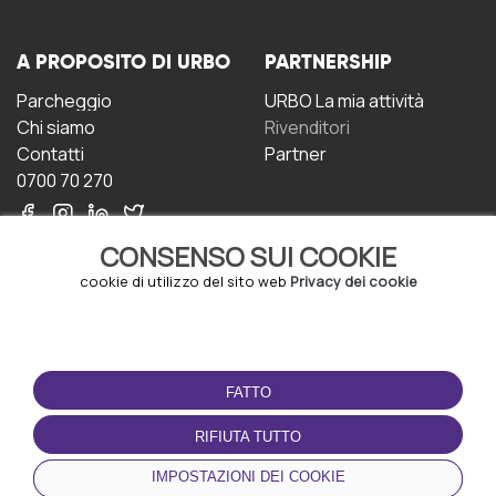
A PROPOSITO DI URBO
PARTNERSHIP
Parcheggio
URBO La mia attività
Chi siamo
Rivenditori
Contatti
Partner
0700 70 270
CONSENSO SUI COOKIE
cookie di utilizzo del sito web
Privacy dei cookie
CONDIZIONI D'USO
SCARICA L'APP
FATTO
Termini e Condizioni
Politica sulla riservatezza
RIFIUTA TUTTO
Gestione dei Cookie
IMPOSTAZIONI DEI COOKIE
Accordo per gli utenti