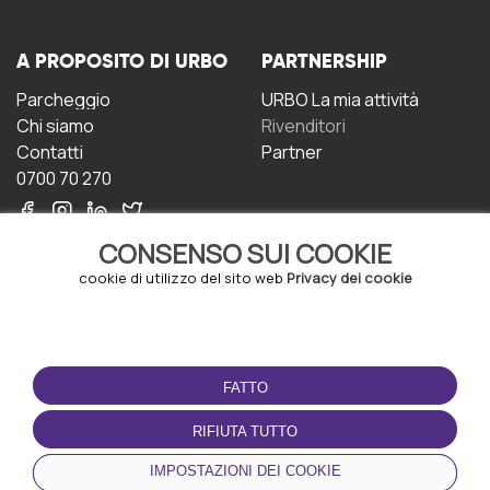
A PROPOSITO DI URBO
PARTNERSHIP
Parcheggio
URBO La mia attività
Chi siamo
Rivenditori
Contatti
Partner
0700 70 270
CONSENSO SUI COOKIE
cookie di utilizzo del sito web
Privacy dei cookie
CONDIZIONI D'USO
SCARICA L'APP
FATTO
Termini e Condizioni
Politica sulla riservatezza
RIFIUTA TUTTO
Gestione dei Cookie
IMPOSTAZIONI DEI COOKIE
Accordo per gli utenti