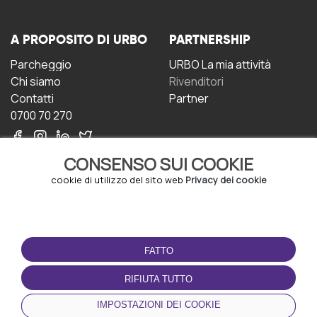
A PROPOSITO DI URBO
PARTNERSHIP
Parcheggio
URBO La mia attività
Chi siamo
Rivenditori
Contatti
Partner
0700 70 270
CONSENSO SUI COOKIE
cookie di utilizzo del sito web
Privacy dei cookie
CONDIZIONI D'USO
SCARICA L'APP
FATTO
Termini e Condizioni
Politica sulla riservatezza
RIFIUTA TUTTO
Gestione dei Cookie
IMPOSTAZIONI DEI COOKIE
Accordo per gli utenti