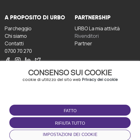
A PROPOSITO DI URBO
PARTNERSHIP
Parcheggio
URBO La mia attività
Chi siamo
Rivenditori
Contatti
Partner
0700 70 270
CONSENSO SUI COOKIE
cookie di utilizzo del sito web
Privacy dei cookie
CONDIZIONI D'USO
SCARICA L'APP
FATTO
Termini e Condizioni
Politica sulla riservatezza
RIFIUTA TUTTO
Gestione dei Cookie
IMPOSTAZIONI DEI COOKIE
Accordo per gli utenti