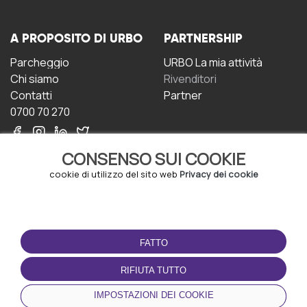
A PROPOSITO DI URBO
PARTNERSHIP
Parcheggio
URBO La mia attività
Chi siamo
Rivenditori
Contatti
Partner
0700 70 270
CONSENSO SUI COOKIE
cookie di utilizzo del sito web
Privacy dei cookie
CONDIZIONI D'USO
SCARICA L'APP
FATTO
Termini e Condizioni
Politica sulla riservatezza
RIFIUTA TUTTO
Gestione dei Cookie
IMPOSTAZIONI DEI COOKIE
Accordo per gli utenti