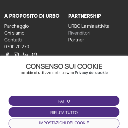
A PROPOSITO DI URBO
PARTNERSHIP
Parcheggio
URBO La mia attività
Chi siamo
Rivenditori
Contatti
Partner
0700 70 270
CONSENSO SUI COOKIE
cookie di utilizzo del sito web
Privacy dei cookie
CONDIZIONI D'USO
SCARICA L'APP
FATTO
Termini e Condizioni
Politica sulla riservatezza
RIFIUTA TUTTO
Gestione dei Cookie
IMPOSTAZIONI DEI COOKIE
Accordo per gli utenti