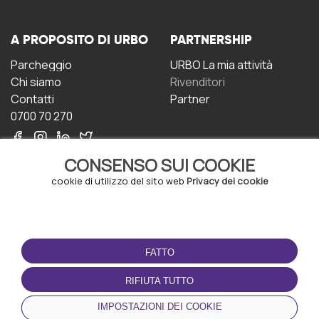
A PROPOSITO DI URBO
PARTNERSHIP
Parcheggio
URBO La mia attività
Chi siamo
Rivenditori
Contatti
Partner
0700 70 270
CONSENSO SUI COOKIE
cookie di utilizzo del sito web
Privacy dei cookie
CONDIZIONI D'USO
SCARICA L'APP
FATTO
Termini e Condizioni
Politica sulla riservatezza
RIFIUTA TUTTO
Gestione dei Cookie
IMPOSTAZIONI DEI COOKIE
Accordo per gli utenti