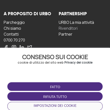
A PROPOSITO DI URBO
PARTNERSHIP
Parcheggio
URBO La mia attività
Chi siamo
Rivenditori
Contatti
Partner
0700 70 270
CONSENSO SUI COOKIE
cookie di utilizzo del sito web
Privacy dei cookie
CONDIZIONI D'USO
SCARICA L'APP
FATTO
Termini e Condizioni
Politica sulla riservatezza
RIFIUTA TUTTO
Gestione dei Cookie
IMPOSTAZIONI DEI COOKIE
Accordo per gli utenti