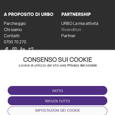
A PROPOSITO DI URBO
PARTNERSHIP
Parcheggio
URBO La mia attività
Chi siamo
Rivenditori
Contatti
Partner
0700 70 270
CONSENSO SUI COOKIE
cookie di utilizzo del sito web
Privacy dei cookie
CONDIZIONI D'USO
SCARICA L'APP
FATTO
Termini e Condizioni
Politica sulla riservatezza
RIFIUTA TUTTO
Gestione dei Cookie
IMPOSTAZIONI DEI COOKIE
Accordo per gli utenti