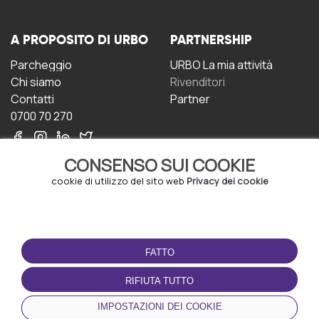
A PROPOSITO DI URBO
PARTNERSHIP
Parcheggio
URBO La mia attività
Chi siamo
Rivenditori
Contatti
Partner
0700 70 270
CONSENSO SUI COOKIE
cookie di utilizzo del sito web
Privacy dei cookie
CONDIZIONI D'USO
SCARICA L'APP
FATTO
Termini e Condizioni
Politica sulla riservatezza
RIFIUTA TUTTO
Gestione dei Cookie
IMPOSTAZIONI DEI COOKIE
Accordo per gli utenti