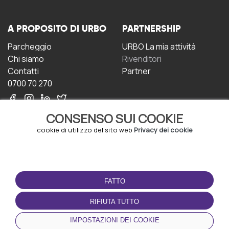
A PROPOSITO DI URBO
PARTNERSHIP
Parcheggio
URBO La mia attività
Chi siamo
Rivenditori
Contatti
Partner
0700 70 270
CONSENSO SUI COOKIE
cookie di utilizzo del sito web
Privacy dei cookie
CONDIZIONI D'USO
SCARICA L'APP
FATTO
Termini e Condizioni
Politica sulla riservatezza
RIFIUTA TUTTO
Gestione dei Cookie
IMPOSTAZIONI DEI COOKIE
Accordo per gli utenti